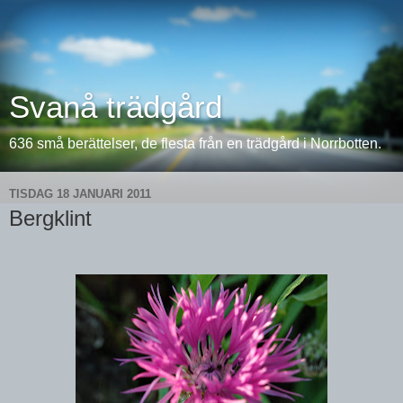
Svanå trädgård
636 små berättelser, de flesta från en trädgård i Norrbotten.
TISDAG 18 JANUARI 2011
Bergklint