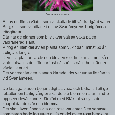
Centaurea montana
En av de första växter som vi skaffade till vår trädgård var en
Bergklint som vi hittade i en av Svanåmyrens bortglömda
trädgårdar.
Där har de plantor som blivit kvar valt att växa på en
väldränerad slänt.
Vi tog en liten del av en planta som vuxit där i minst 50 år,
troligtvis längre.
Den lilla plantan växte och blev en stor fin planta, men så en
vinter utsattes den för barfrost då snön smälte helt där den
växte i januari.
Det var mer än den plantan klarade, det var tur att fler fanns
vid Svanåmyren.
De kraftiga bladen börjar tidigt att växa och bidrar till att ge
rabatten en härlig vårgrönska, de blå blommorna är mindre
uppseendeväckande. Jämfört med Blåklint så syns de
knappt där de står och blommar.
Det skall även finnas vita och rosa varianter. Den senaste
sommaren hade jag turen att få en del av en rosa bergklint